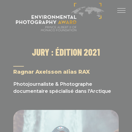
Panneau de gestion des cookies
DERNIÈRES ÉDITIONS
ÉDITION 2025
ÉDITION 2024
JURY : ÉDITION 2021
ÉDITION 2023
ÉDITION 2022
Ragnar Axelsson alias RAX
ÉDITION 2021
Photojournaliste & Photographe
documentaire spécialisé dans l'Arctique