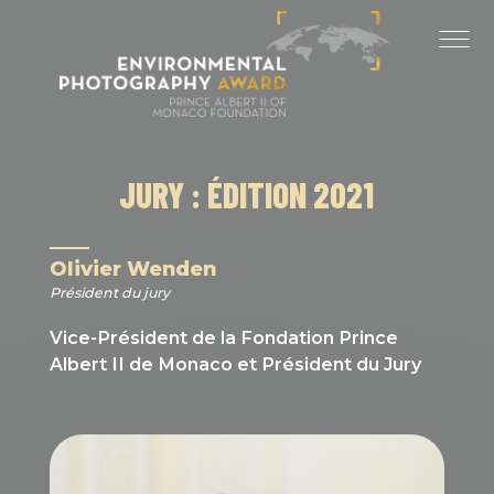
Panneau de gestion des cookies
DERNIÈRES ÉDITIONS
ÉDITION 2025
ÉDITION 2024
JURY : ÉDITION 2021
ÉDITION 2023
ÉDITION 2022
Olivier Wenden
Président du jury
ÉDITION 2021
Vice-Président de la Fondation Prince
Albert II de Monaco et Président du Jury