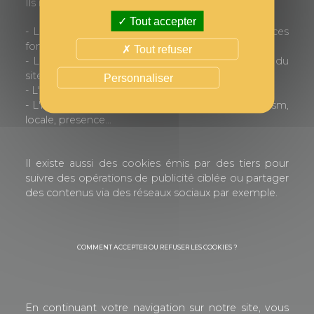
Ils nous permettent plusieurs choses :
Tout accepter
- Le bon fonctionnement du site et de toutes ces
fonctionnalités : PHPSESSID
Tout refuser
- La mesure de l'audience et des performances du
site : _utma, _utmb, _utmc... _utmz
Personnaliser
- L'interfaçage avec Google Analytics : _ga
- L'intégration des réseaux sociaux : act, c_user, csm,
locale, presence...
Il existe aussi des cookies émis par des tiers pour
suivre des opérations de publicité ciblée ou partager
des contenus via des réseaux sociaux par exemple.
COMMENT ACCEPTER OU REFUSER LES COOKIES ?
En continuant votre navigation sur notre site, vous