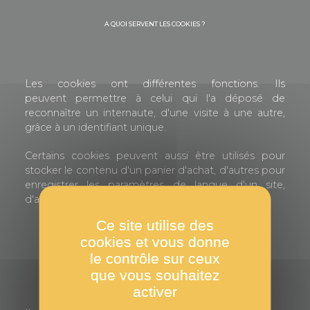
A QUOI SERVENT LES COOKIES ?
Les cookies ont différentes fonctions. Ils
peuvent permettre à celui qui l'a déposé de
reconnaître un internaute, d'une visite à une autre,
grâce à un identifiant unique.
Certains cookies peuvent aussi être utilisés pour
stocker le contenu d'un panier d'achat, d'autres pour
enregistrer les paramètres de langue d'un site,
d'autres encore pour faire de la publicité ciblée.
Ce site utilise des
cookies et vous donne
POURQUOI UTILISONS-NOUS DES COOKIES ?
le contrôle sur ceux
que vous souhaitez
activer