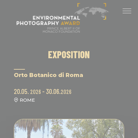
Panneau de gestion des cookies
DERNIÈRES ÉDITIONS
ÉDITION 2025
ÉDITION 2024
EXPOSITION
ÉDITION 2023
ÉDITION 2022
Orto Botanico di Roma
ÉDITION 2021
20.05.
- 30.06.
2026
2026
ROME