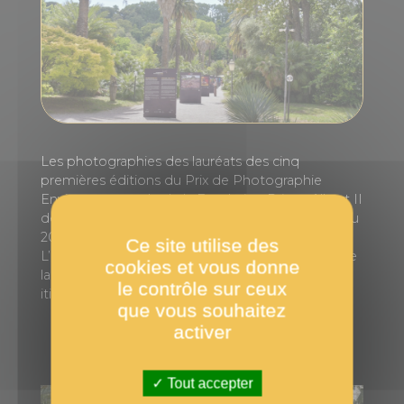
Les photographies des lauréats des cinq
premières éditions du Prix de Photographie
Environnementale de la Fondation Prince Albert II
de Monaco (de 2021 à 2025) ont été présentés du
20 mai au 30 juin au Jardin Botanique de Rome.
Ce site utilise des
L’exposition, organisée par la branche italienne de
cookies et vous donne
la Fondation, constitue la première étape d’une
le contrôle sur ceux
itinérance dans le pays.
que vous souhaitez
activer
Tout accepter