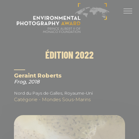
Panneau de gestion des cookies
DERNIÈRES ÉDITIONS
ÉDITION 2025
ÉDITION 2024
ÉDITION 2022
ÉDITION 2023
ÉDITION 2022
Geraint Roberts
Frog, 2018
ÉDITION 2021
Nord du Pays de Galles, Royaume-Uni
Catégorie - Mondes Sous-Marins