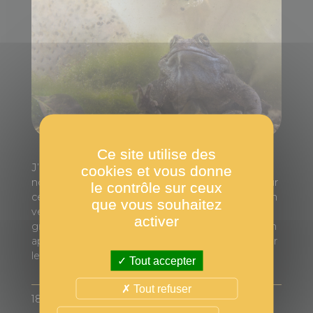
Ce site utilise des
J’ai un petit étang dans mon jardin qui attire de
cookies et vous donne
nombreuses grenouilles, crapauds et tritons. Pour
le contrôle sur ceux
cette prise de vue, j’ai installé un petit réservoir en
que vous souhaitez
verre à côté de l’étang et j’y ai transféré une
activer
grenouille avec quelques têtards. J’ai installé mon
appareil et j’ai attendu le moment opportun pour
les photographier.
Tout accepter
Tout refuser
18-135 mm f/3.5-5.6 Lens - 1/30 sec at f/13 ISO 125