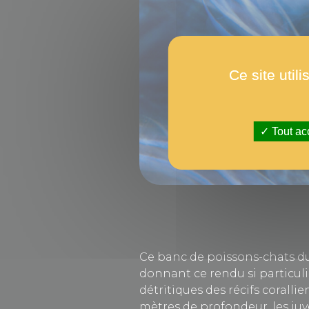
Ce site util
Tout ac
Ce banc de poissons-chats du
donnant ce rendu si particuli
détritiques des récifs coralli
mètres de profondeur, les juv