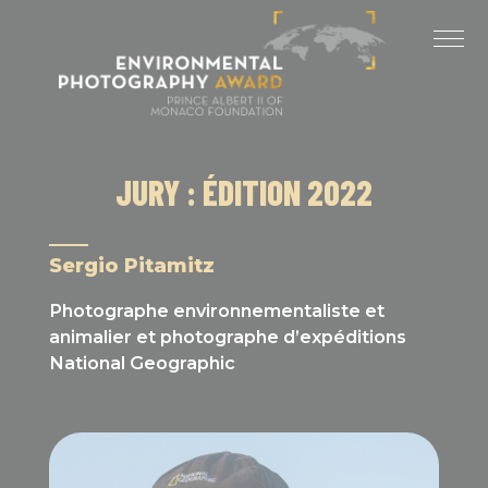
Panneau de gestion des cookies
DERNIÈRES ÉDITIONS
ÉDITION 2025
ÉDITION 2024
JURY : ÉDITION 2022
ÉDITION 2023
ÉDITION 2022
Sergio Pitamitz
ÉDITION 2021
Photographe environnementaliste et
animalier et photographe d’expéditions
National Geographic