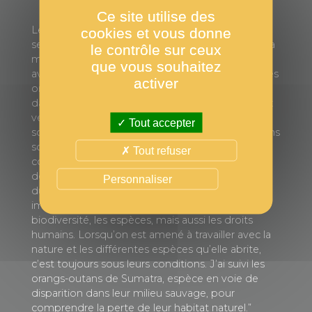
Ce site utilise des
Le mot du photographe : “ Brenda était
cookies et vous donne
seulement un bébé lorsqu’elle a été arrachée à sa
le contrôle sur ceux
mère, tuée à Sumatra. La police a été alertée, et
que vous souhaitez
avec le SOCP, le Programme de conservation des
activer
orangs-outans de Sumatra, ils ont trouvé Brenda
dans un sac, avec le bras gauche cassé. Grâce aux
vétérinaires du SOCP, le bras de Brenda a été
Tout accepter
soigné, le long chemin pour être réintroduite dans
son milieu naturel a pu commencer. J'ai
Tout refuser
commencé à travailler à Sumatra, en 2016, pour
découvrir la vérité derrière “l’huile de de palme
Personnaliser
durable” dont on vante les mérites, pour voir les
impacts négatifs d’une telle industrie sur la
biodiversité, les espèces, mais aussi les droits
humains. Lorsqu’on est amené à travailler avec la
nature et les différentes espèces qu’elle abrite,
c’est toujours sous leurs conditions. J’ai suivi les
orangs-outans de Sumatra, espèce en voie de
disparition dans leur milieu sauvage, pour
comprendre la perte de leur habitat naturel.”