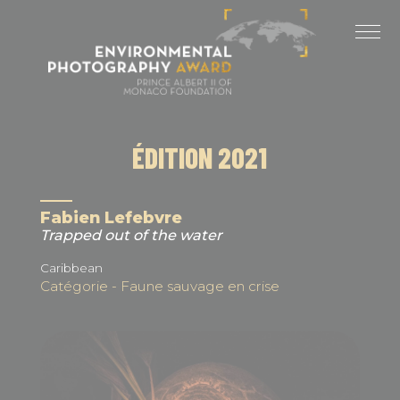
Panneau de gestion des cookies
DERNIÈRES ÉDITIONS
ÉDITION 2025
ÉDITION 2024
ÉDITION 2021
ÉDITION 2023
ÉDITION 2022
Fabien Lefebvre
Trapped out of the water
ÉDITION 2021
Caribbean
Catégorie - Faune sauvage en crise