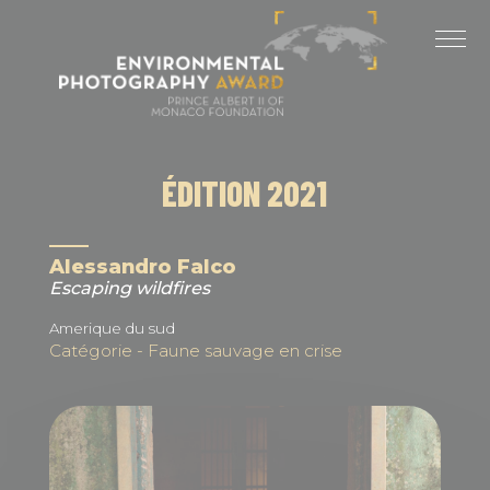
Panneau de gestion des cookies
DERNIÈRES ÉDITIONS
ÉDITION 2025
ÉDITION 2024
ÉDITION 2021
ÉDITION 2023
ÉDITION 2022
Alessandro Falco
Escaping wildfires
ÉDITION 2021
Amerique du sud
Catégorie - Faune sauvage en crise