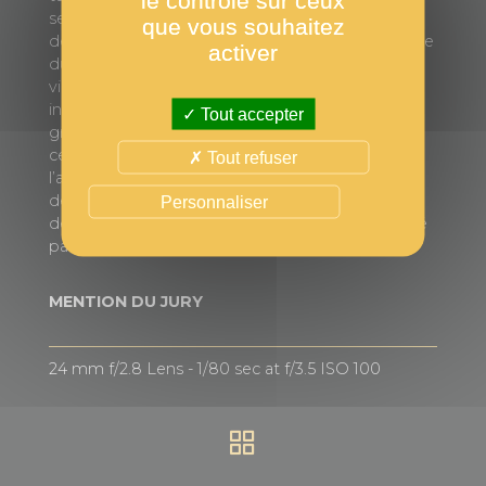
se déplacent encore sur la glace à cette époque
que vous souhaitez
de l’année, les températures chaudes et la lumière
activer
du jour quasi permanente vont de pair avec une
vigilance accrue à l’égard des taches sombres
indiquant des couches de glace trop minces, de
Tout accepter
grandes fissures ou même des trous d’eau. Si
celles-ci sont faciles à observer depuis le ciel à
Tout refuser
l’aide d’un drone, il peut être difficile de les voir
depuis une motoneige roulant à vive allure ou
Personnaliser
depuis un qamutiik (traîneau traditionnel inuit) tiré
par un attelage de chiens.
MENTION DU JURY
24 mm f/2.8 Lens - 1/80 sec at f/3.5 ISO 100