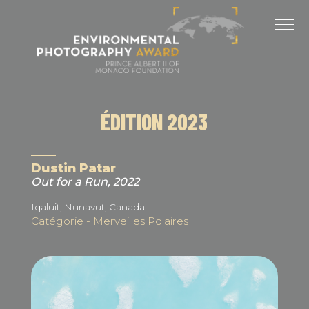
Panneau de gestion des cookies
DERNIÈRES ÉDITIONS
ÉDITION 2025
ÉDITION 2024
ÉDITION 2023
ÉDITION 2023
ÉDITION 2022
Dustin Patar
Out for a Run, 2022
ÉDITION 2021
Iqaluit, Nunavut, Canada
Catégorie - Merveilles Polaires