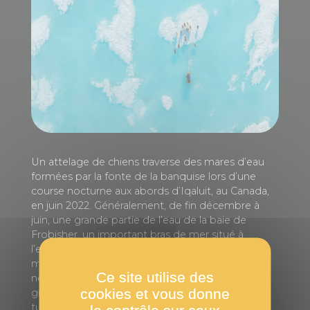
Un attelage de chiens traverse des mares d’eau
formées par la fonte de la banquise lors d’une
course nocturne aux abords d’Iqaluit, au Canada,
en juin 2022. Généralement, de fin décembre à
juin, une grande partie de l’eau de la baie de
Frobisher, un important bras de mer situé à
l’extrémité sud de l’île de Baffin, est gelée. À
mesure que les températures augmentent, la
Ce site utilise des
neige qui recouvre la glace fond, créant de
cookies et vous donne
grandes mares qui révèlent la couche bleu
turquoise se trouvant en dessous. Pour ceux qui
le contrôle sur ceux