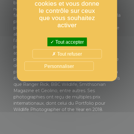
cookies et vous donne
biologie, offrent un point de vue personnel sur la
nature dans son état le plus sauvage et le plus
le contrôle sur ceux
fascinant. Javier est convaincu que le pouvoir de la
que vous souhaitez
photographie peut contribuer à préserver la
activer
planète ainsi que les animaux et les plantes qu’elle
abrite. À travers ses images, il espère attirer
l’attention du public sur le besoin urgent de
Tout accepter
protéger la vie sauvage. Javier est membre
associé de la Ligue internationale des
Tout refuser
photographes de conservation (iLCP) et membre
de The Photo Society. Il est également
Personnaliser
photographe National Geographic et son travail a
été publié dans des magazines internationaux tels
que Ranger Rick, BBC Wildlife, Smithsonian
Magazine et Geolino, entre autres. Ses
photographies ont reçu de multiples prix
internationaux, dont celui du Portfolio pour
Wildlife Photographer of the Year en 2018.